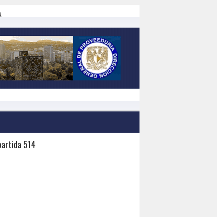
A
partida 514