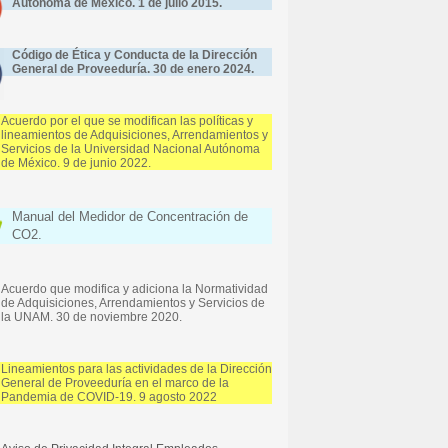
Autónoma de México. 1 de julio 2015.
Código de Ética y Conducta de la Dirección
General de Proveeduría. 30 de enero 2024.
Acuerdo por el que se modifican las políticas y
lineamientos de Adquisiciones, Arrendamientos y
Servicios de la Universidad Nacional Autónoma
de México. 9 de junio 2022.
Manual del Medidor de Concentración de
CO2.
Acuerdo que modifica y adiciona la Normatividad
de Adquisiciones, Arrendamientos y Servicios de
la UNAM. 30 de noviembre 2020.
Lineamientos para las actividades de la Dirección
General de Proveeduría en el marco de la
Pandemia de COVID-19. 9 agosto 2022