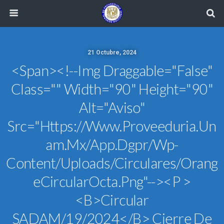
21 Octubre, 2024
<span><!--img Draggable="false"
Class="" Width="90" Height="90"
Alt="aviso"
Src="https://www.proveeduria.un
Am.mx/app.dgpr/wp-
Content/uploads/circulares/orang
ECircularOcta.png"--><p >
<b>Circular
SADAM/19/2024</b> Cierre De