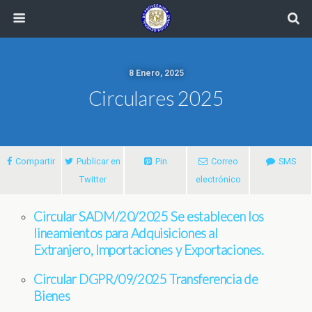
8 Enero, 2025
Circulares 2025
Compartir
Publicar en
Pin
Correo
SMS
Twitter
electrónico
Circular SADM/20/2025 Se establecen los
lineamientos para Adquisiciones al
Extranjero, Importaciones y Exportaciones.
Circular DGPR/09/2025 Transferencia de
Bienes