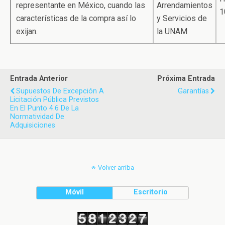
representante en México, cuando las
Arrendamientos
1
características de la compra así lo
y Servicios de
exijan.
la UNAM
Entrada Anterior
Próxima Entrada
Supuestos De Excepción A
Garantías
Licitación Pública Previstos
En El Punto 4.6 De La
Normatividad De
Adquisiciones
Volver arriba
Móvil
Escritorio