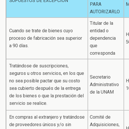
SUPUESTOS DE EXCEPCIÓN
PARA
M
AUTORIZARLO
Titular de la
Cuando se trate de bienes cuyo
entidad o
H
proceso de fabricación sea superior
dependencia
5
a 90 días.
que
corresponda
Tratándose de suscripciones,
seguros u otros servicios, en los que
Secretario
no sea posible pactar que su costo
H
Administrativo
sea cubierto después de la entrega
1
de la UNAM
de los bienes o que la prestación del
servicio se realice.
En compras al extranjero y tratándose
Comité de
de proveedores únicos y/o sin
Adquisiciones,
H