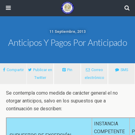
11 Septiembre, 2013
Anticipos Y Pagos Por Anticipado
Compartir
Publicar en
Pin
Correo
SMS
Twitter
electrónico
Se contempla como medida de carácter general el no
otorgar anticipos, salvo en los supuestos que a
continuación se describen:
INSTANCIA
COMPETENTE
P